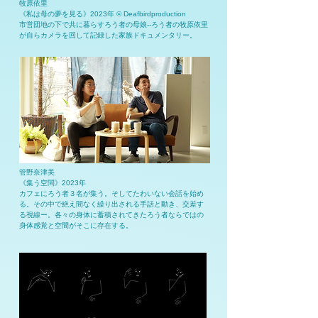
牧原依里
《私は母の夢を見る》2023年 © Deafbirdproduction
市営団地の下で共に暮らすろう者の母娘--ろう者の牧原依里
が自らカメラを回して記録した家族ドキュメンタリー。
管野奈津美
《集う空間》2023年
カフェにろう者３名が集う。そしてたわいない会話を始め
る。その中で絶え間なく繰り出される手話と動き、交差す
る視線ー。各々の身体に蓄積されてきたろう者ならではの
身体感覚と空間がそこに存在する。