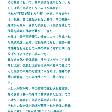
める社会において、音声言語を使用しない、も
しくは第一言語としない人々が存在する。
それが“手話で話すろう者”である。ろう者たち
は、視覚、音に支配されない身体、その感覚や
身体から生み出された手話という言語を通して
世界を認知し他者と繋がってきた。
本展は、音声言語優位の社会によって形成され
た既成概念、思考、行動形式に対し、言語や身
体感覚を起点として人間の本質に対する問いを
投げかけようとする試みである。
異なる文化や身体感覚、浮かび上がってくる日
常と現実、仮想と現実を行き来する中で見えて
くる言語の未知の可能性に目を向け、感覚の多
層の紐解き、その多様性について共に考えるこ
と。
人と人が繋がり、その空間で交わされる言語、
せめぎ合う各々の身体に蓄積された記憶、そこ
に確かに存在する言語と非言語の揺らぎ。
それらの集合体と記憶が蓄積された身体の意味
を捉え直し、 “単なる”聞こえない身体そし