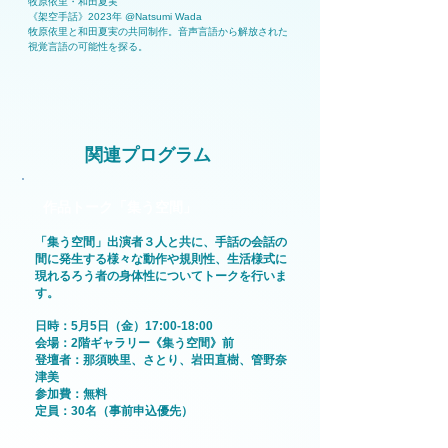
牧原依里・和田夏実
《架空手話》2023年 @Natsumi Wada
牧原依里と和田夏実の共同制作。音声言語から解放された
視覚言語の可能性を探る。
​関連プログラム
作品トーク「集う空間」
「集う空間」出演者３人と共に、手話の会話の
間に発生する様々な動作や規則性、生活様式に
現れるろう者の身体性についてトークを行いま
す。
日時：5月5日（金）17:00-18:00
​会場：2階ギャラリー《集う空間》前
登壇者：那須映里、さとり、岩田直樹、管野奈
津美
参加費：無料
定員：30名（事前申込優先）