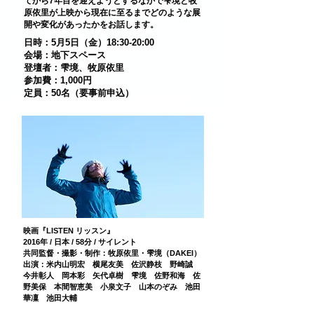
てから7年目を迎えようとするなかで雫境と牧
原依里が上映から現在に至るまでどのような展
開や変化があったかをお話します。
日時：5月5日（金）18:30-20:00
​会場：地下スペース
登壇者：雫境、牧原依里
参加費：1,000円
定員：50名（要事前申込）​
映画『LISTEN リッスン』
2016年 / 日本 / 58分 / サイレント
共同監督・撮影・制作：牧原依里・雫境（DAKEI）
出演：米内山明宏 横尾友美 佐沢静枝 野崎誠
今井彰人 岡本彩 矢代卓樹 雫境 佐野和海 佐
野美保 本間智恵美 小泉文子 山本のぞみ 池田
華凜 池田大輔