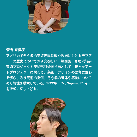
管野
奈津美
アメリカでろう者の芸術表現活動や欧米におけるデフア
ートの歴史についての研究を行い、帰国後、育成×⼿話×
芸術プロジェクト美術部⾨企画担当として、様々なアー
トプロジェクトに関わる。美術・デザインの教育に携わ
る傍ら、ろう芸術の発信、ろう者の身体や感覚について
の可能性を模索している。2022年、Re; Signing Project
を正式に立ち上げる。