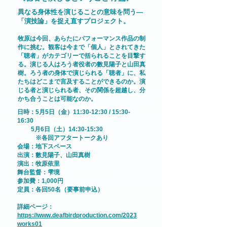
異なる身体性を演じることの意味を問う—
「演技論」を捉え直すプロジェクト。
牧原は今回、あらたにパフォーマンス作品の制
作に挑む。観客は今まで「個人」とされてきた
「聴者」がカテゴリーで括られることを目撃す
る。演じる人はろう者役者の數見陽子と山田真
樹。ろう者の身体で演じられる「聴者」に、私
たちはどこまで言及することができるのか。演
じる者と演じられる者、その関係を超越し、分
かち合うことは可能なのか。
日時：5月5日（金）11:30-12:30 / 15:30-
16:30
5月6日（土）14:30-15:30
※各回アフタートークあり
会場：地下スペース
出演：數見陽子、山田真樹
演出：牧原依里
舞台監督：雫境
参加費：1,000円
定員：各回50名（要事前申込）
​詳細ページ：
https://www.deafbirdproduction.com/2023
works01