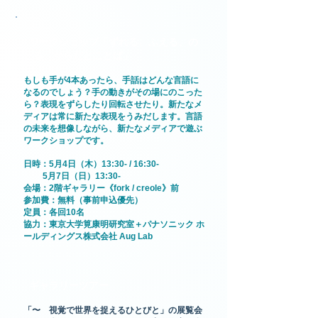
ワークショップ「ずれる、ふえる、の
こる、からだとことば」
もし
も手が4本あったら、手話はどんな言語に
なるのでしょう？手の動きがその場にのこった
ら？表現をずらしたり回転させたり。新たなメ
ディアは常に新たな表現をうみだします。言語
の未来を想像しながら、新たなメディアで遊ぶ
ワークショップです。
日時：5月4日（木）13:30- / 16:30-
5月7日（日）13:30-
​会場：2階ギャラリ
ー
《fork / creole》前
参加費：無料（事前申込優先）
定員：各回10名
協力：東京大学筧康明研究室＋パナソニック ホ
ールディングス株式会社 Aug Lab
ギャラリーツアー
「〜 視覚で世界を捉えるひとびと」の展覧会