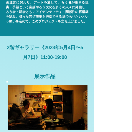
画運営に関わり、アートを通して、ろう者が生きる現
実、手話という言語やろう文化を多くの人々に発信し、
ろう者・聴者ともにアイデンティティ・関係性の再構築
を試み、様々な芸術表現を包括できる場でありたいとい
う願いを込めて、このプロジェクトを立ち上げました。
2階ギャラリー《2023年5月4日〜5
月7日》11:00-19:00
展示作品