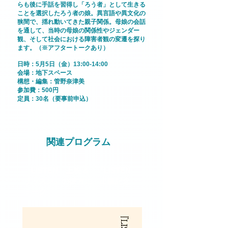
らも後に手話を習得し「ろう者」として生きる
ことを選択したろう者の娘。異言語や異文化の
狭間で、揺れ動いてきた親子関係。母娘の会話
を通して、当時の母娘の関係性やジェンダー
観、そして社会における障害者観の変遷を探り
ます。（※アフタートークあり）
日時：5月5日（金）13:00-14:00
​会場：地下スペース
構想・編集：管野奈津美
参加費：500円
定員：30名（要事前申込）
​関連プログラム
「LISTEN」上映 &「『LISTEN
リッスン』の彼方に」出版記念
トーク