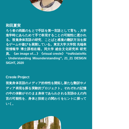
和田夏実
ろう者の両親のもとで手話を第一言語として育ち，大学
進学時にあらためて手で表現することの可能性に惹かれ
る。視覚身体言語の研究、ことばと感覚の翻訳方法を探
るゲームや遊びを展開している。東京大学大学院 先端表
現情報学 博士課程在籍。同大学 総合文化研究科 研究
員。《an image of…》《visual creole》 “traNslatioNs
- Understanding Misunderstanding”, 21_21 DESIGN
SIGHT, 2020
Creole Project
視覚身体言語のメディア的特性を開拓し新たな翻訳やメ
ディア表現を探る実験的プロジェクト。それぞれの記憶
の中の体験がそのまま身体であらわされる言語ゆえの内
言の可能性を、身体と技術との関わりをヒントに探って
いく。